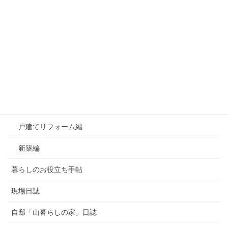
カテゴリー
おすすめ！良かったもの
お知らせ
よくあるご質問
マンションリフォーム編
戸建てリフォーム編
新築編
暮らしのお役立ち手帖
現場日誌
自邸「山暮らしの家」日誌