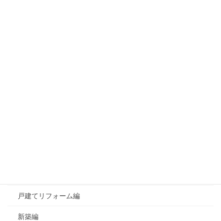
お問い合わせ
クリックでお問い合わせフォームへ
資料請求はこちら
カテゴリー
おすすめ！良かったもの
お知らせ
よくあるご質問
マンションリフォーム編
戸建てリフォーム編
新築編