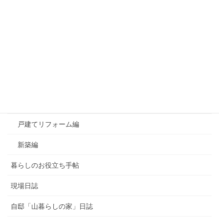
カテゴリー
おすすめ！良かったもの
お知らせ
よくあるご質問
マンションリフォーム編
戸建てリフォーム編
新築編
暮らしのお役立ち手帖
現場日誌
自邸「山暮らしの家」日誌