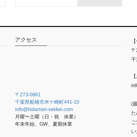
アクセス
【
〒2
千
【
in
〒273-0861
千葉県船橋市米ケ崎町441-10
(
info@hidamari-sekkei.com
た
月曜〜土曜（日・祝 休業）
ご
年末年始、GW、夏期休業
い