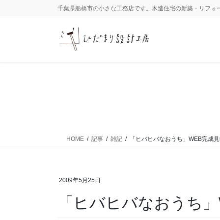
コ
ナ
千葉県船橋市の小さな工務店です。木造住宅の新築・リフォ
ン
ビ
テ
ゲ
ン
ー
ツ
シ
に
ョ
移
ン
動
に
移
動
HOME
記事
雑記
「ヒバヒバなおうち」WEB完成
2009年5月25日
「ヒバヒバなおうち」