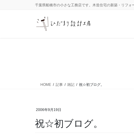
コ
ナ
千葉県船橋市の小さな工務店です。木造住宅の新築・リフォ
ン
ビ
テ
ゲ
ン
ー
ツ
シ
に
ョ
移
ン
動
に
移
動
HOME
記事
雑記
祝☆初ブログ。
2006年9月19日
祝☆初ブログ。