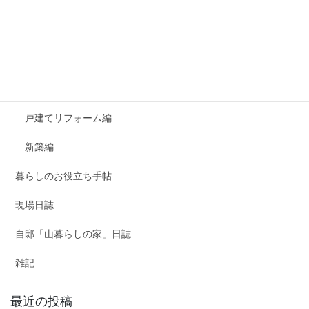
おすすめ！良かったもの
お知らせ
よくあるご質問
マンションリフォーム編
戸建てリフォーム編
新築編
暮らしのお役立ち手帖
現場日誌
自邸「山暮らしの家」日誌
雑記
最近の投稿