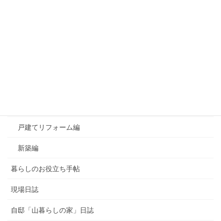
カテゴリー
おすすめ！良かったもの
お知らせ
よくあるご質問
マンションリフォーム編
戸建てリフォーム編
新築編
暮らしのお役立ち手帖
現場日誌
自邸「山暮らしの家」日誌