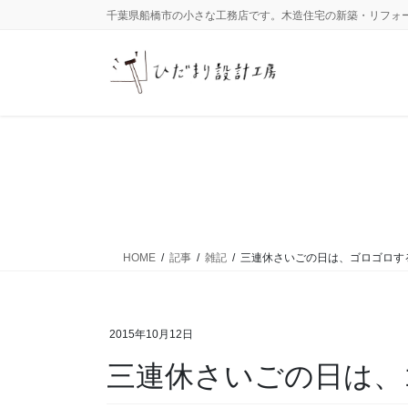
コ
ナ
千葉県船橋市の小さな工務店です。木造住宅の新築・リフォ
ン
ビ
テ
ゲ
ン
ー
ツ
シ
に
ョ
移
ン
動
に
移
動
HOME
記事
雑記
三連休さいごの日は、ゴロゴロす
2015年10月12日
三連休さいごの日は、