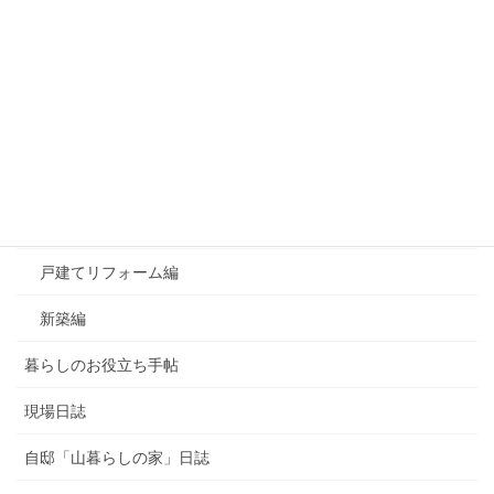
カテゴリー
おすすめ！良かったもの
お知らせ
よくあるご質問
マンションリフォーム編
戸建てリフォーム編
新築編
暮らしのお役立ち手帖
現場日誌
自邸「山暮らしの家」日誌