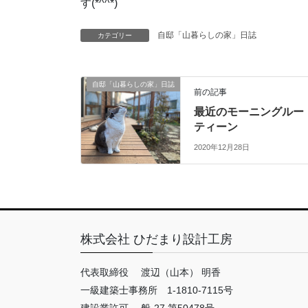
す(*^^*)
自邸「山暮らしの家」日誌
カテゴリー
自邸「山暮らしの家」日誌
前の記事
最近のモーニングルー
ティーン
2020年12月28日
株式会社 ひだまり設計工房
代表取締役 渡辺（山本） 明香
一級建築士事務所 1-1810-7115号
建設業許可 般-27 第50478号