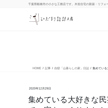
コ
ナ
千葉県船橋市の小さな工務店です。木造住宅の新築・リフォ
ン
ビ
テ
ゲ
ン
ー
ツ
シ
に
ョ
移
ン
動
に
移
動
HOME
記事
自邸「山暮らしの家」日誌
集めている
2020年12月29日
集めている大好きな民