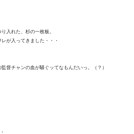
つり入れた、杉の一枚板。
ワレが入ってきました・・・
の監督チャンの血が騒ぐッてなもんだいっ。（？）
。
・。