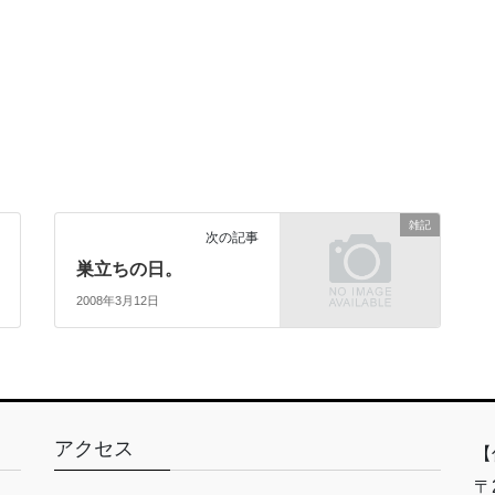
雑記
次の記事
巣立ちの日。
2008年3月12日
アクセス
【
〒2