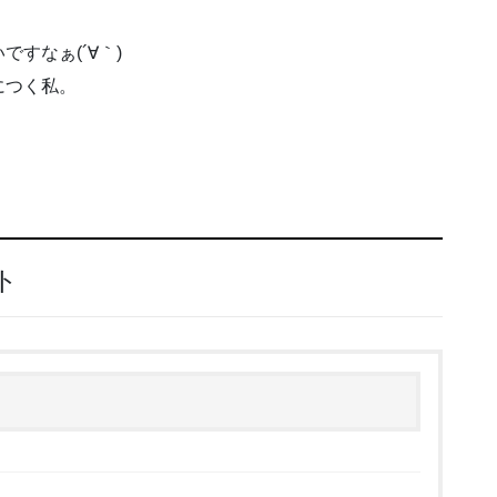
すなぁ(´∀｀)
につく私。
ト