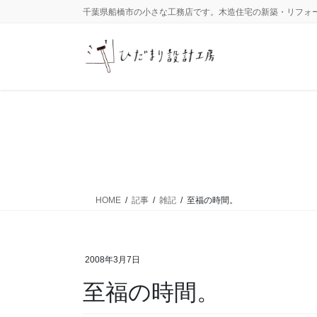
コ
ナ
千葉県船橋市の小さな工務店です。木造住宅の新築・リフォ
ン
ビ
テ
ゲ
ン
ー
ツ
シ
に
ョ
移
ン
動
に
移
動
HOME
記事
雑記
至福の時間。
2008年3月7日
至福の時間。