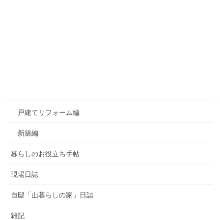
カテゴリー
おすすめ！良かったもの
お知らせ
よくあるご質問
マンションリフォーム編
戸建てリフォーム編
新築編
暮らしのお役立ち手帖
現場日誌
自邸「山暮らしの家」日誌
雑記