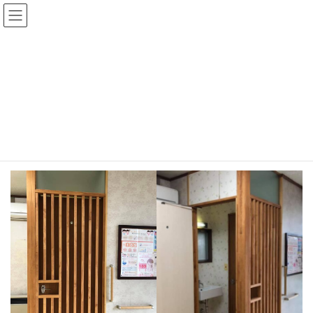
コ
ナ
ン
ビ
テ
ゲ
ン
ー
ツ
シ
歯医者さんの待合室リフォーム
に
ョ
移
ン
動
に
移
HOME
施工事例
店舗内装・外構・造作家具・その他
動
歯医者さんの待合室リフォーム